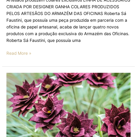
CRIADA POR DESIGNER GANHA COLARES PRODUZIDOS
PELOS ARTESÃOS DO ARMAZÉM DAS OFICINAS Roberta Sá
Faustini, que possuía uma peça produzida em parceria com a
oficina de papel artesanal, acaba de lançar quatro novos
produtos com a produção exclusiva do Armazém das Oficinas.
Roberta Sá Faustini, que possuía uma
Read More »
A
PRIMAVERA
CHEGOU
E
NOS
TROUXE
AS
MAIS
BELAS
FLORES