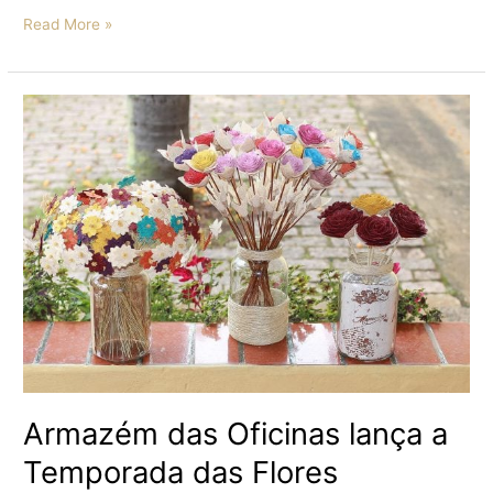
Read More »
Armazém
das
Oficinas
lança
a
Temporada
das
Flores
Armazém das Oficinas lança a
Temporada das Flores