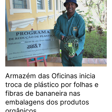
Oficinas
inicia
troca
de
plástico
por
folhas
e
fibras
de
bananeira
nas
embalagens
dos
Armazém das Oficinas inicia
produtos
troca de plástico por folhas e
orgânicos
fibras de bananeira nas
embalagens dos produtos
orgânicos