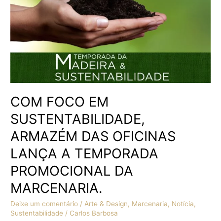
LANÇA
A
TEMPORADA
PROMOCIONAL
DA
MARCENARIA.
COM FOCO EM
SUSTENTABILIDADE,
ARMAZÉM DAS OFICINAS
LANÇA A TEMPORADA
PROMOCIONAL DA
MARCENARIA.
Deixe um comentário
/
Arte & Design
,
Marcenaria
,
Notícia
,
Sustentabilidade
/
Carlos Barbosa