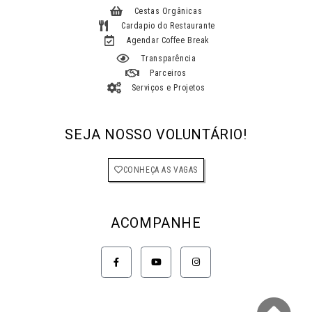
Cestas Orgânicas
Cardapio do Restaurante
Agendar Coffee Break
Transparência
Parceiros
Serviços e Projetos
SEJA NOSSO VOLUNTÁRIO!
CONHEÇA AS VAGAS
ACOMPANHE
F
Y
I
a
o
n
c
u
s
e
t
t
b
u
a
o
b
g
o
e
r